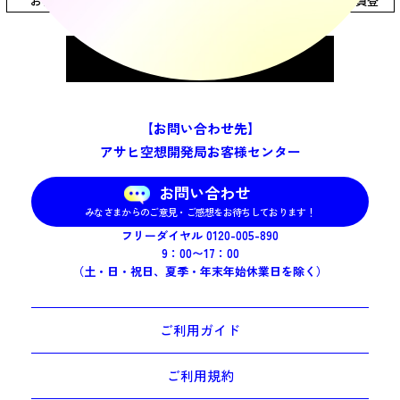
お客様が本サイトで商品を購入するには、本サイトにおいて会員登
録を行う必要があります。
第4条（ログインID・パスワードの管理責任等）
規約に同意する
1. 当社はお客様に対し、本サイト会員ご登録時にログインIDとパスワ
ードを発行いたします。本サイト会員に登録したお客様は、ログイ
ンIDとパスワードの管理、およびその使用に関して一切の責任を負
うものとします。
2. 第三者によるなりすましや、ログインID・パスワードの不正使用に
【お問い合わせ先】
ついて、当社は一切の責任を負いません。ログインIDを用いた本サ
ービスのご利用は、会員ご本人によるご利用とみなします。ただ
アサヒ空想開発局お客様センター
し、当社の故意もしくは過失又は当社のログインID・パスワードの
漏洩により第三者がお客様のログインID・パスワードを利用した場
合はこの限りではありません。
お問い合わせ
3. 会員は、ご自身のログインIDやパスワードの第三者への漏洩や不正
使用が判明した場合、ただちに「
アサヒ空想開発局お客様センタ
みなさまからのご意見・ご感想をお待ちしております！
ー
」にその旨をご連絡いただくものとします。
フリーダイヤル 0120-005-890
第5条（年齢の制限）
9：00〜17：00
本サイトにおける商品購入については、20歳以上のお客様に限定さ
（土・日・祝日、夏季・年末年始休業日を除く）
せていただいております。
第6条（契約の成立）
本サイトでの商品購入における商品売買契約は、お客様からのご注
ご利用ガイド
文に対し、当社又はアサヒグループが商品を発送したことをお知ら
せする「ご注文商品の発送が完了しました」メールをお客様にそれ
ご利用規約
ぞれ送信したときに、各社との間で成立します。なお、お客様から
商品購入のご注文をいただいた際に、当社又はアサヒグループから