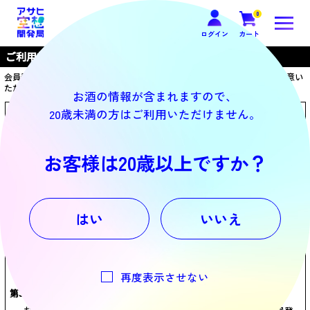
0
ログイン
カート
ご利用規約
会員登録お申し込みの前に、以下のご利用規約を必ずお読みください。ご同意い
ただける方は、「同意する」をタップして登録フォームへお進みください。
お酒の情報が含まれますので、
20歳未満の方はご利用いただけません。
第1条（利用規約の適用範囲）
この利用規約（以下「本規約」という）は、アサヒビール株式会社
（以下「当社」という）又はアサヒグループ各社（別表に記載の会
お客様は20歳以上ですか？
社を指し、以下総称して又は個別に「アサヒグループ」という）と
当社ウェブサイトのショッピングサービス（以下「本サービス」と
いう）を利用して商品を購入するお客様（以下「お客様」という）
との本サイト（次条で定義）における全ての事項に適用されるもの
とします。
はい
いいえ
第2条（ウェブサイトの定義）
本規約におけるウェブサイト（以下「本サイト」という）とは、当
社が運営するオンラインショップ「アサヒ空想開発局」を総称した
ものです。
再度表示させない
第3条（本サイトの利用方法）